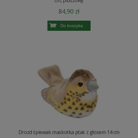
cm, pluszowy
84,90 zł
Do koszyka
Drozd śpiewak maskotka ptak z głosem 14 cm