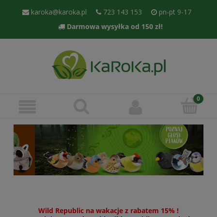
karoka@karoka.pl
723 143 153
pn-pt 9-17
Darmowa wysyłka od 150 zł!
Wild Republic na wakacje z rabatem 15% !