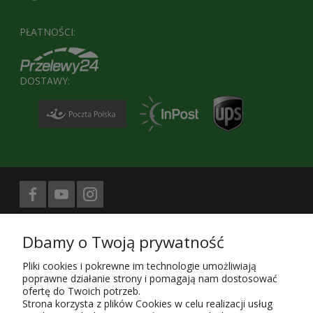
PŁATNOŚCI:
DOSTAWY:
Biuro prasowe obsługuje
Dbamy o Twoją prywatność
Treści znajdujące się na stronie sklepu KaRoKa.pl są jego własnością.
Zgodnie z ustawą z 4.02.1994 4. o prawie autorskim i prawach
Pliki cookies i pokrewne im technologie umożliwiają
pokrewnych (Dz. U. z 1994 r. Nr 24, poz. 83, sprost. Dz.U. 94 nr 43 poz.
poprawne działanie strony i pomagają nam dostosować
170) kopiowanie, powielanie i rozpowszechnianie w całości lub części
ofertę do Twoich potrzeb.
przedstawionych treści wymaga zgody autora i podania źródła.
Strona korzysta z plików Cookies w celu realizacji usług