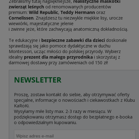
Zebraliśmy tutaj najpiękniejsze,
realistyczne maskotki
zwierząt leśnych
od renomowanych producentów
premium:
Wild Republic
,
Teddy Hermann
oraz
Cornelissen
. Znajdziesz tu niezwykle miękkie lisy, urocze
wiewiórki, majestatyczne jelenie
i zwinne jeże, które zachwycają anatomiczną dokładnością.
Te edukacyjne i
bezpieczne zabawki dla dzieci
doskonale
sprawdzają się jako pomoce dydaktyczne w duchu
Montessori, ucząc miłości do polskiej przyrody. Wybierz
idealny
prezent dla małego przyrodnika
i skorzystaj z
darmowej dostawy przy zamówieniach od 150 zł!
NEWSLETTER
Proszę, zostaw kontakt do siebie, aby otrzymywać oferty
specjalne, informacje o nowościach i ciekawostkach z Klubu
KaRoKi.
Wysyłamy miłe listy max. 2-3 razy w miesiącu. W
podziękowaniu otrzymasz dostęp do bezpłatnego e-booka
o odpowiedzialnym kupowaniu.