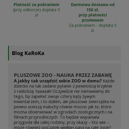
Płatność za pobraniem
Darmowa dostawa od
(przy odbiorze) dopłata 5
150 zł,
zł
przy płatności
przelewem
Za pobraniem - dopłata 5
zł.
Blog KaRoKa
PLUSZOWE ZOO - NAUKA PRZEZ ZABAWĘ
A jakby tak urządzić sobie ZOO w domu?
Każde
dziecko na tak zadane pytanie z pewnością krzyknie
z radością: taaaaak! Oczywiście nie namawiamy do
tego, by zapełnić swoje cztery kąty żywym
inwentarzem, i to dzikim, ale pluszowe zwierzątka na
pewno ucieszą maluchy równie mocno jak te, które
można obserwować w ogrodach zoologicznych i na
filmach przyrodniczych. To będzie wspaniała
przygoda dla całej rodziny, przy okazji – kto wie –
może również początek wielkiej pasji na całe życie?