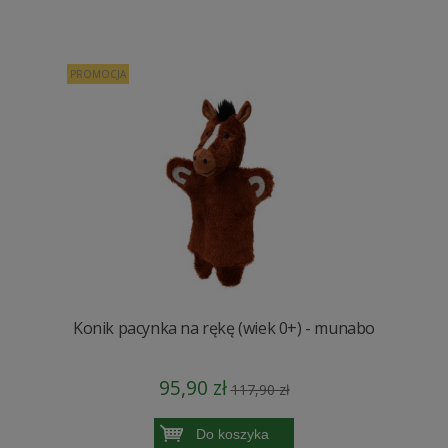
PROMOCJA
Konik pacynka na rękę (wiek 0+) - munabo
95,90 zł
117,90 zł
Do koszyka