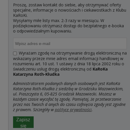
Proszę, zostaw kontakt do siebie, aby otrzymywać oferty
specjalne, informacje o nowościach i ciekawostkach z Klubu
KaRoKi.
Wysyłamy miłe listy max. 2-3 razy w miesiącu. W
podziękowaniu otrzymasz dostęp do bezpłatnego e-booka
o odpowiedzialnym kupowaniu.
Wyrażam zgodę na otrzymywanie drogą elektroniczną na
wskazany przeze mnie adres email informacji handlowej w
rozumieniu art. 10 ust. 1 ustawy z dnia 18 lipca 2002 roku o
świadczeniu usług drogą elektroniczną od
KaRoKa
Katarzyna Roth-Kłudka
Administratorem podanych danych osobowych jest KaRoKa
Katarzyna Roth-Kłudka z siedzibą w Grodzisku Mazowieckim,
ul. Piaszczysta 6, 05-825 Grodzisk Mazowiecki. Możesz w
każdym czasie wycofać tę zgodę. Pamiętaj, że przetwarzanie
przez nas Twoich d
anych do czasu cofnięcia zgody jest zgodne
z prawem. Szczegóły w
polityce prywatności
.
Zapisz
się