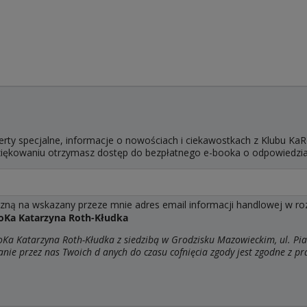
erty specjalne, informacje o nowościach i ciekawostkach z Klubu KaR
dziękowaniu otrzymasz dostęp do bezpłatnego e-booka o odpowiedzi
ą na wskazany przeze mnie adres email informacji handlowej w rozum
oKa Katarzyna Roth-Kłudka
a Katarzyna Roth-Kłudka z siedzibą w Grodzisku Mazowieckim, ul. Pia
anie przez nas Twoich d
anych do czasu cofnięcia zgody jest zgodne z p