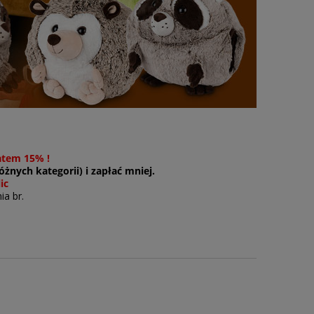
atem 15% !
żnych kategorii) i zapłać mniej.
ic
ia br.