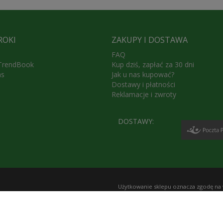
ROKI
ZAKUPY I DOSTAWA
FAQ
 TrendBook
Kup dziś, zapłać za 30 dni
as
Jak u nas kupować?
Dostawy i płatności
Reklamacje i zwroty
DOSTAWY:
Użytkowanie sklepu oznacza zgodę na
Polityce prywatności
.
KaRoKa Katarzyna Roth-Kłudka
, 05-82
tel. w sprawie zamówień - do sklepu
72
e-mail:
karoka@karoka.pl
, NIP 952-107