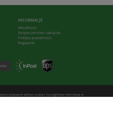
INFORMACJE
Aktualności
Bezpieczeństwo zakupów
Polityka prywatności
Regulamin
 wykorzystywanie plików cookies. Szczegółowe informacje w
5 Grodzisk Mazowiecki, ul. Piaszczysta 6,
3 143 153, pn-pt, godz. 9-17;
-70-85, Regon 015651496