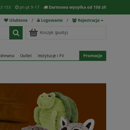
3 153
pn-pt 9-17
Darmowa wysyłka od 150 zł!
Ulubione
/
Logowanie
/
Rejestracja
Koszyk:
(pusty)
 drewna
Outlet
Instytucje i FV
Promocje