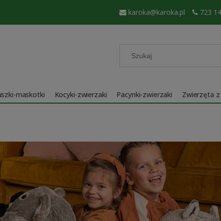
karoka@karoka.pl
723 14
szki-maskotki
Kocyki-zwierzaki
Pacynki-zwierzaki
Zwierzęta z