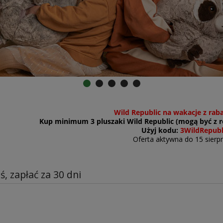
Wild Republic na wakacje z rab
Kup minimum 3 pluszaki Wild Republic (mogą być z ró
Użyj kodu:
3WildRepubl
Oferta aktywna do 15 sierpn
ś, zapłać za 30 dni