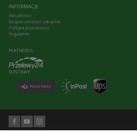
INFORMACJE
Aktualności
Bezpieczeństwo zakupów
Polityka prywatności
Regulamin
PŁATNOŚCI:
DOSTAWY:
Biuro prasowe obsługuje