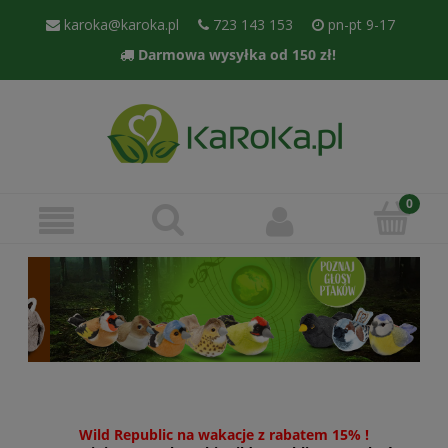
karoka@karoka.pl
723 143 153
pn-pt 9-17
Darmowa wysyłka od 150 zł!
Wild Republic na wakacje z rabatem 15% !