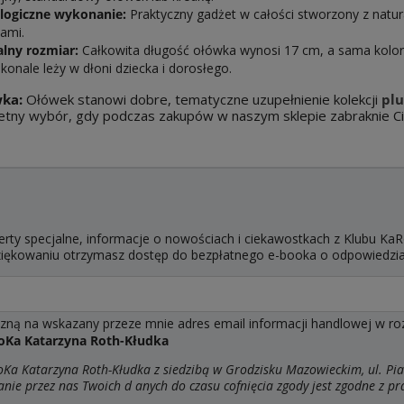
logiczne wykonanie:
Praktyczny gadżet w całości stworzony z natu
bami.
alny rozmiar:
Całkowita długość ołówka wynosi 17 cm, a sama kolor
konale leży w dłoni dziecka i dorosłego.
ka:
Ołówek stanowi dobre, tematyczne uzupełnienie kolekcji
plu
etny wybór, gdy podczas zakupów w naszym sklepie zabraknie Ci
erty specjalne, informacje o nowościach i ciekawostkach z Klubu KaR
dziękowaniu otrzymasz dostęp do bezpłatnego e-booka o odpowiedzi
ą na wskazany przeze mnie adres email informacji handlowej w rozum
oKa Katarzyna Roth-Kłudka
a Katarzyna Roth-Kłudka z siedzibą w Grodzisku Mazowieckim, ul. Pia
anie przez nas Twoich d
anych do czasu cofnięcia zgody jest zgodne z p