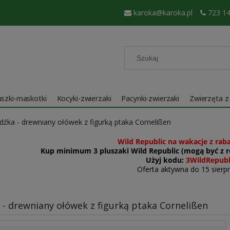
karoka@karoka.pl
723 14
szki-maskotki
Kocyki-zwierzaki
Pacynki-zwierzaki
Zwierzęta z
dźka - drewniany ołówek z figurką ptaka Cornelißen
Wild Republic na wakacje z rab
Kup minimum 3 pluszaki Wild Republic (mogą być z ró
Użyj kodu:
3WildRepubl
Oferta aktywna do 15 sierpn
 - drewniany ołówek z figurką ptaka Cornelißen