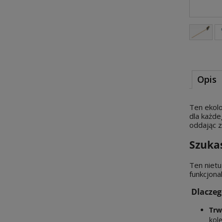
Opis
Ten ekol
dla każde
oddając z
Szukas
Ten nietu
funkcjona
Dlaczeg
Trw
kol