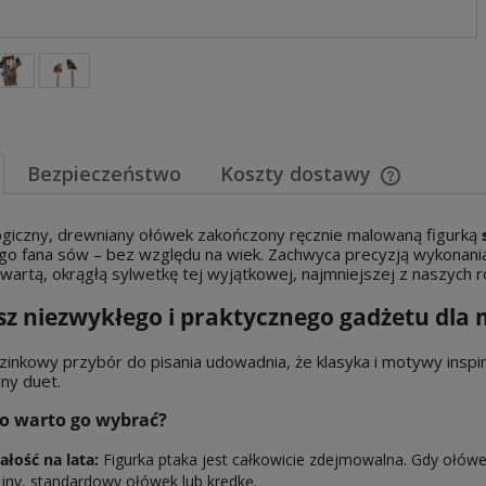
Bezpieczeństwo
Koszty dostawy
Cena nie za
ogiczny, drewniany ołówek zakończony ręcznie malowaną figurką
płatności
go fana sów – bez względu na wiek. Zachwyca precyzją wykonania
wartą, okrągłą sylwetkę tej wyjątkowej, najmniejszej z naszych 
z niezwykłego i praktycznego gadżetu dla 
zinkowy przybór do pisania udowadnia, że klasyka i motywy insp
lny duet.
o warto go wybrać?
ałość na lata:
Figurka ptaka jest całkowicie zdejmowalna. Gdy ołówek
ejny, standardowy ołówek lub kredkę.