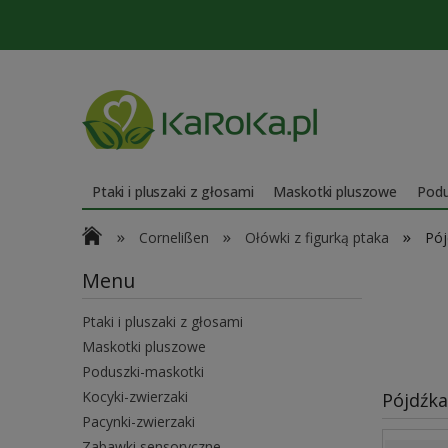
Ptaki i pluszaki z głosami
Maskotki pluszowe
Podu
»
»
»
Cornelißen
Ołówki z figurką ptaka
Pój
Menu
Ptaki i pluszaki z głosami
Maskotki pluszowe
Poduszki-maskotki
Kocyki-zwierzaki
Pójdźka
Pacynki-zwierzaki
Zabawki sensoryczne