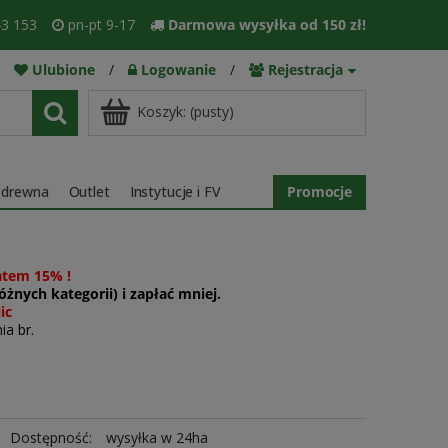
3 153
pn-pt 9-17
Darmowa wysyłka od 150 zł!
Ulubione
/
Logowanie
/
Rejestracja
Koszyk:
(pusty)
 drewna
Outlet
Instytucje i FV
Promocje
atem 15% !
żnych kategorii) i zapłać mniej.
ic
ia br.
Dostępność:
wysyłka w 24ha