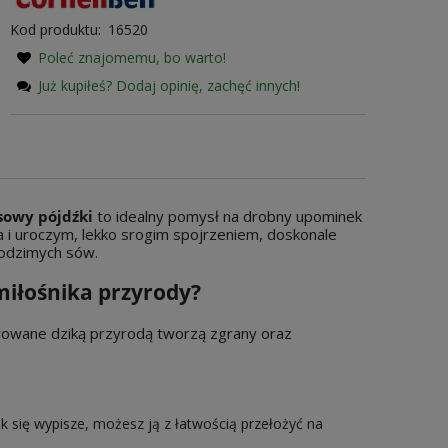
Kod produktu:
16520
Poleć znajomemu, bo warto!
Już kupiłeś? Dodaj opinię, zachęć innych!
wiera ewentualnych kosztów
sowy pójdźki
to idealny pomysł na drobny upominek
 i uroczym, lekko srogim spojrzeniem, doskonale
rodzimych sów.
miłośnika przyrody?
irowane dziką przyrodą tworzą zgrany oraz
 się wypisze, możesz ją z łatwością przełożyć na