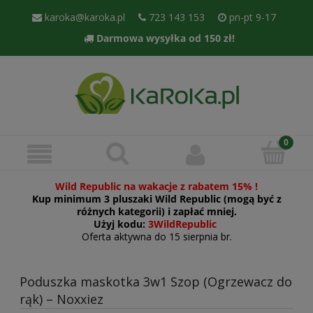
karoka@karoka.pl
723 143 153
pn-pt 9-17
Darmowa wysyłka od 150 zł!
Wild Republic na wakacje z rabatem 15% !
Kup minimum 3 pluszaki Wild Republic (mogą być z
różnych kategorii) i zapłać mniej.
Użyj kodu:
3WildRepublic
Oferta aktywna do 15 sierpnia br.
Poduszka maskotka 3w1 Szop (Ogrzewacz do
rąk) – Noxxiez