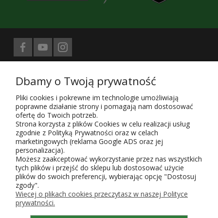
Biuro prasowe obsługuje
Dbamy o Twoją prywatność
Treści znajdujące się na stronie sklepu KaRoKa.pl są jego własnością.
Zgodnie z ustawą z 4.02.1994 4. o prawie autorskim i prawach
Pliki cookies i pokrewne im technologie umożliwiają
pokrewnych (Dz. U. z 1994 r. Nr 24, poz. 83, sprost. Dz.U. 94 nr 43 poz.
poprawne działanie strony i pomagają nam dostosować
170) kopiowanie, powielanie i rozpowszechnianie w całości lub części
ofertę do Twoich potrzeb.
przedstawionych treści wymaga zgody autora i podania źródła.
Strona korzysta z plików Cookies w celu realizacji usług
zgodnie z Polityką Prywatności oraz w celach
Użytkowanie sklepu oznacza zgodę na wykorzystywanie plików cookies.
marketingowych (reklama Google ADS oraz jej
Szczegółowe informacje w
Polityce prywatności
.
personalizacja).
KaRoKa Katarzyna Roth-Kłudka
, 05-825 Grodzisk Mazowiecki, ul.
Możesz zaakceptować wykorzystanie przez nas wszystkich
Piaszczysta 6,
tych plików i przejść do sklepu lub dostosować użycie
tel. w sprawie zamówień - do sklepu
723 143 153, pn-pt, godz. 9-17;
plików do swoich preferencji, wybierając opcję "Dostosuj
e-mail:
karoka@karoka.pl
, NIP 952-107-70-85, Regon 015651496
Wpisu do ewidencji działalności gospodarczej, prowadzonej przez
zgody".
Burmistrza Gminy Grodzisk Maz. dokonano w roku 2004 pod numerem
Więcej o plikach cookies przeczytasz w naszej Polityce
9487. Zgłoszenie zbioru danych do GIODO uzyskało poświadczony
prywatności.
identyfikator: 18003/2013.
Nr konta:
PKO BP 73 1020 1055 0000 9102 0199 9325