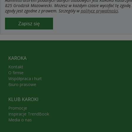
Administratorem podanych danych osobowych jest KaRoKa Katarzyna R
825 Grodzisk Mazowiecki. Możesz w każdym czasie wycofać tę zgodę.
zgody jest zgodne z prawem. Szczegóły w
polityce prywatności
.
Zapisz się
KAROKA
Kontakt
O firmie
Współpraca i hurt
Biuro prasowe
KLUB KAROKI
Promocje
Inspiracje TrendBook
Media o nas