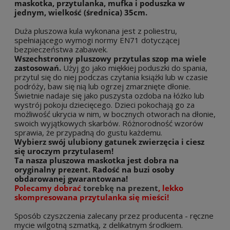
maskotka, przytulanka, mufka i poduszka w
jednym, wielkość (średnica) 35cm.
Duża pluszowa kula wykonana jest z poliestru,
spełniającego wymogi normy EN71 dotyczącej
bezpieczeństwa zabawek.
Wszechstronny pluszowy przytulas szop ma wiele
zastosowań.
Użyj go jako miękkiej poduszki do spania,
przytul się do niej podczas czytania książki lub w czasie
podróży, baw się nią lub ogrzej zmarznięte dłonie.
Świetnie nadaje się jako puszysta ozdoba na łóżko lub
wystrój pokoju dziecięcego. Dzieci pokochają go za
możliwość ukrycia w nim, w bocznych otworach na dłonie,
swoich wyjątkowych skarbów. Różnorodność wzorów
sprawia, że przypadną do gustu każdemu.
Wybierz swój ulubiony gatunek zwierzęcia i ciesz
się uroczym przytulasem!
Ta nasza pluszowa maskotka jest dobra na
oryginalny prezent. Radość na buzi osoby
obdarowanej gwarantowana!
Polecamy dobrać
torebkę na prezent
, lekko
skompresowana przytulanka się mieści!
Sposób czyszczenia zalecany przez producenta - ręczne
mycie wilgotną szmatką, z delikatnym środkiem.