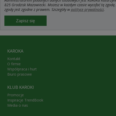
Administratorem podanych danych osobowych jest KaRoKa Katarzyna R
825 Grodzisk Mazowiecki. Możesz w każdym czasie wycofać tę zgodę.
zgody jest zgodne z prawem. Szczegóły w
polityce prywatności
.
Zapisz się
KAROKA
Kontakt
O firmie
Współpraca i hurt
Biuro prasowe
KLUB KAROKI
Promocje
Inspiracje TrendBook
Media o nas