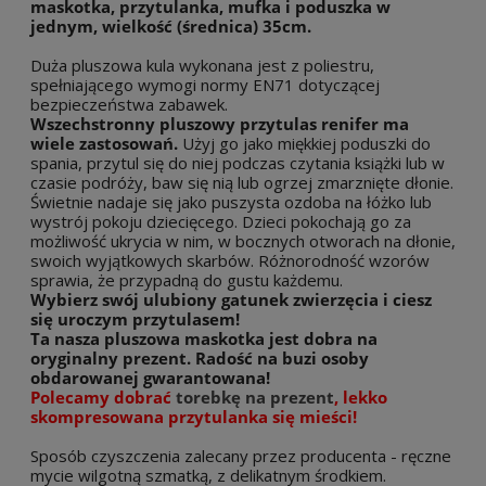
maskotka, przytulanka, mufka i poduszka w
jednym, wielkość (średnica) 35cm.
Duża pluszowa kula wykonana jest z poliestru,
spełniającego wymogi normy EN71 dotyczącej
bezpieczeństwa zabawek.
Wszechstronny pluszowy przytulas renifer ma
wiele zastosowań.
Użyj go jako miękkiej poduszki do
spania, przytul się do niej podczas czytania książki lub w
czasie podróży, baw się nią lub ogrzej zmarznięte dłonie.
Świetnie nadaje się jako puszysta ozdoba na łóżko lub
wystrój pokoju dziecięcego. Dzieci pokochają go za
możliwość ukrycia w nim, w bocznych otworach na dłonie,
swoich wyjątkowych skarbów. Różnorodność wzorów
sprawia, że przypadną do gustu każdemu.
Wybierz swój ulubiony gatunek zwierzęcia i ciesz
się uroczym przytulasem!
Ta nasza pluszowa maskotka jest dobra na
oryginalny prezent. Radość na buzi osoby
obdarowanej gwarantowana!
Polecamy dobrać
torebkę na prezent
, lekko
skompresowana przytulanka się mieści!
Sposób czyszczenia zalecany przez producenta - ręczne
mycie wilgotną szmatką, z delikatnym środkiem.