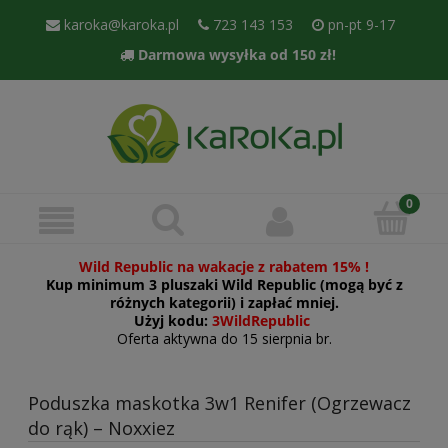
karoka@karoka.pl
723 143 153
pn-pt 9-17
Darmowa wysyłka od 150 zł!
Wild Republic na wakacje z rabatem 15% !
Kup minimum 3 pluszaki Wild Republic (mogą być z
różnych kategorii) i zapłać mniej.
Użyj kodu:
3WildRepublic
Oferta aktywna do 15 sierpnia br.
Poduszka maskotka 3w1 Renifer (Ogrzewacz
do rąk) – Noxxiez