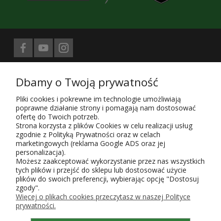
Biuro prasowe obsługuje
Dbamy o Twoją prywatność
Treści znajdujące się na stronie sklepu KaRoKa.pl są jego własnością.
Zgodnie z ustawą z 4.02.1994 4. o prawie autorskim i prawach
Pliki cookies i pokrewne im technologie umożliwiają
pokrewnych (Dz. U. z 1994 r. Nr 24, poz. 83, sprost. Dz.U. 94 nr 43 poz.
poprawne działanie strony i pomagają nam dostosować
170) kopiowanie, powielanie i rozpowszechnianie w całości lub części
ofertę do Twoich potrzeb.
przedstawionych treści wymaga zgody autora i podania źródła.
Strona korzysta z plików Cookies w celu realizacji usług
zgodnie z Polityką Prywatności oraz w celach
Użytkowanie sklepu oznacza zgodę na wykorzystywanie plików cookies.
marketingowych (reklama Google ADS oraz jej
Szczegółowe informacje w
Polityce prywatności
.
personalizacja).
KaRoKa Katarzyna Roth-Kłudka
, 05-825 Grodzisk Mazowiecki, ul.
Możesz zaakceptować wykorzystanie przez nas wszystkich
Piaszczysta 6,
tych plików i przejść do sklepu lub dostosować użycie
tel. w sprawie zamówień - do sklepu
723 143 153, pn-pt, godz. 9-17;
plików do swoich preferencji, wybierając opcję "Dostosuj
e-mail:
karoka@karoka.pl
, NIP 952-107-70-85, Regon 015651496
Wpisu do ewidencji działalności gospodarczej, prowadzonej przez
zgody".
Burmistrza Gminy Grodzisk Maz. dokonano w roku 2004 pod numerem
Więcej o plikach cookies przeczytasz w naszej Polityce
9487. Zgłoszenie zbioru danych do GIODO uzyskało poświadczony
prywatności.
identyfikator: 18003/2013.
Nr konta:
PKO BP 73 1020 1055 0000 9102 0199 9325