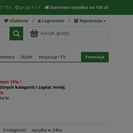
3 153
pn-pt 9-17
Darmowa wysyłka od 150 zł!
Ulubione
/
Logowanie
/
Rejestracja
Koszyk:
(pusty)
 drewna
Outlet
Instytucje i FV
Promocje
atem 15% !
żnych kategorii) i zapłać mniej.
ic
ia br.
Dostępność:
wysyłka w 24ha