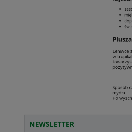
zes
mię
dop
świ
Plusz
Leniwce z
w tropika
towarzysz
pozytywn
Sposób cz
mydła.
Po wyschn
NEWSLETTER