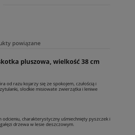
ukty powiązane
wiera ewentualnych kosztów
skotka pluszowa, wielkość 38 cm
 od razu kojarzy się ze spokojem, czułością i
zytulanki, słodkie misiowate zwierzątka i leniwe
odcieniu, charakterystyczny uśmiechnięty pyszczek i
się gałęzi drzewa w lesie deszczowym.