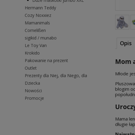
Duże maskotki jumbo XXL
Hermann Teddy
Cozy Noxxiez
Mamanimals
Cornelißen
sigikid / munabo
Opis
Le Toy Van
Krokido
Mom an
Pakowanie na prezent
Outlet
Młode jes
Prezenty dla Niej, dla Niego, dla
Dziecka
Pluszowa 
błogim od
Nowości
popołudni
Promocje
Urocz
Mama leni
długie ła
Najważni