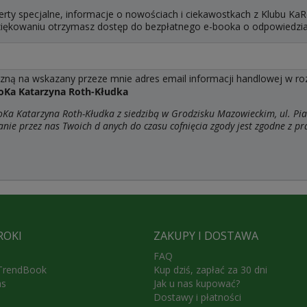
erty specjalne, informacje o nowościach i ciekawostkach z Klubu KaR
dziękowaniu otrzymasz dostęp do bezpłatnego e-booka o odpowiedzi
ą na wskazany przeze mnie adres email informacji handlowej w rozum
oKa Katarzyna Roth-Kłudka
a Katarzyna Roth-Kłudka z siedzibą w Grodzisku Mazowieckim, ul. Pia
anie przez nas Twoich d
anych do czasu cofnięcia zgody jest zgodne z p
ROKI
ZAKUPY I DOSTAWA
FAQ
 TrendBook
Kup dziś, zapłać za 30 dni
as
Jak u nas kupować?
Dostawy i płatności