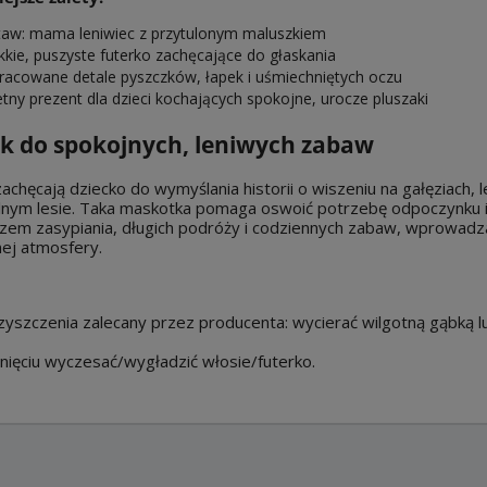
taw: mama leniwiec z przytulonym maluszkiem
kkie, puszyste futerko zachęcające do głaskania
racowane detale pyszczków, łapek i uśmiechniętych oczu
etny prezent dla dzieci kochających spokojne, urocze pluszaki
ak do spokojnych, leniwych zabaw
achęcają dziecko do wymyślania historii o wiszeniu na gałęziach,
lnym lesie. Taka maskotka pomaga oswoić potrzebę odpoczynku i 
em zasypiania, długich podróży i codziennych zabaw, wprowadzaj
ej atmosfery.
yszczenia zalecany przez producenta: wycierać wilgotną gąbką lub
ięciu wyczesać/wygładzić włosie/futerko.