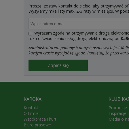
Proszę, zostaw kontakt do siebie, aby otrzymywać of
Wysyłamy miłe listy max. 2-3 razy w miesiącu. W po
Wyrażam zgodę na otrzymywanie drogą elektroniczn
roku o świadczeniu usług drogą elektroniczną od
KaR
Administratorem podanych danych osobowych jest KaRoK
każdym czasie wycofać tę zgodę. Pamiętaj, że przetwarz
Zapisz się
KAROKA
KLUB KA
Kontakt
Promocje
O firmie
Inspiracje
Współpraca i hurt
Media o n
Biuro prasowe