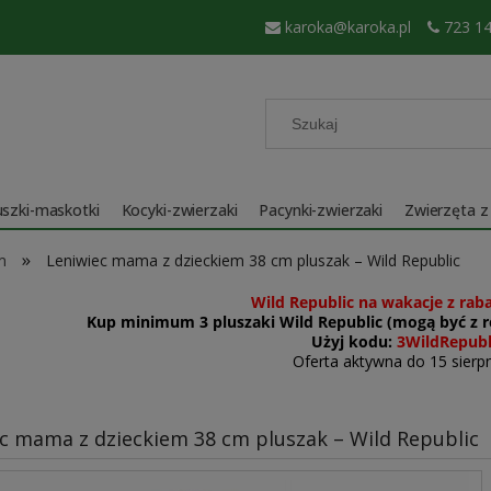
karoka@karoka.pl
723 14
szki-maskotki
Kocyki-zwierzaki
Pacynki-zwierzaki
Zwierzęta z
»
m
Leniwiec mama z dzieckiem 38 cm pluszak – Wild Republic
Wild Republic na wakacje z rab
Kup minimum 3 pluszaki Wild Republic (mogą być z ró
Użyj kodu:
3WildRepubl
Oferta aktywna do 15 sierpn
c mama z dzieckiem 38 cm pluszak – Wild Republic