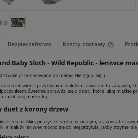
Bezpieczeństwo
Koszty dostawy
Prod
Cena nie za
d Baby Sloth - Wild Republic - leniwce ma
płatności
t trwale przymocowane do mamy! Nie zgubi się :)
mama leniwiec z przytulonym malutkim leniwcem to zabawka, która
poczynkiem. Świetnie sprawdzi się u dzieci, które lubią miękkie pr
a z ulubioną maskotką.
y duet z korony drzew
wiec ma miękkie, puszyste futerko w ciepłym, brązowo‑beżowym 
pki, a malutki leniwiec mocno się do niej przytula, jakby trzymał 
ejsze zalety: