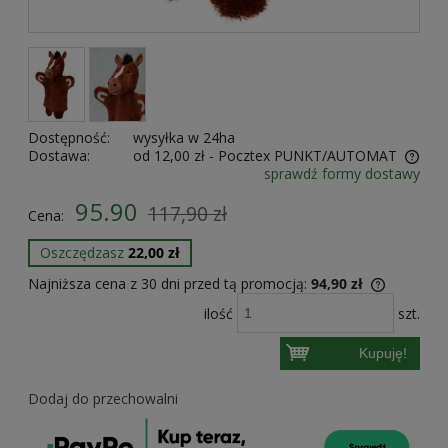
Dostępność:
wysyłka w 24ha
Dostawa:
od 12,00 zł
- Pocztex PUNKT/AUTOMAT
sprawdź formy dostawy
Cena nie zawiera ewentualnych kosztów płatności
95.90
117,90 zł
Cena:
Oszczędzasz
22,00 zł
Najniższa cena z 30 dni przed tą promocją:
94,90 zł
Jeżeli pr
ilość
szt.
30 dni, w
momentu, 
Kupuję!
sprzedaż
Dodaj do przechowalni