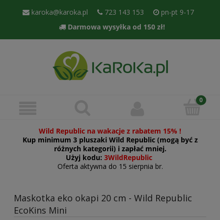
karoka@karoka.pl
723 143 153
pn-pt 9-17
Darmowa wysyłka od 150 zł!
Wild Republic na wakacje z rabatem 15% !
Kup minimum 3 pluszaki Wild Republic (mogą być z
różnych kategorii) i zapłać mniej.
Użyj kodu:
3WildRepublic
Oferta aktywna do 15 sierpnia br.
Maskotka eko okapi 20 cm - Wild Republic
EcoKins Mini