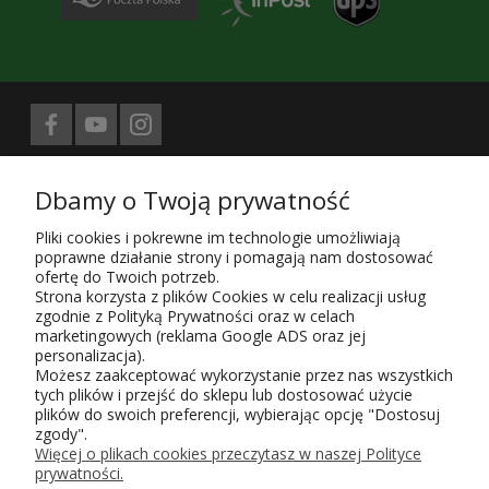
Biuro prasowe obsługuje
Dbamy o Twoją prywatność
Treści znajdujące się na stronie sklepu KaRoKa.pl są jego własnością.
Zgodnie z ustawą z 4.02.1994 4. o prawie autorskim i prawach
Pliki cookies i pokrewne im technologie umożliwiają
pokrewnych (Dz. U. z 1994 r. Nr 24, poz. 83, sprost. Dz.U. 94 nr 43 poz.
poprawne działanie strony i pomagają nam dostosować
170) kopiowanie, powielanie i rozpowszechnianie w całości lub części
ofertę do Twoich potrzeb.
przedstawionych treści wymaga zgody autora i podania źródła.
Strona korzysta z plików Cookies w celu realizacji usług
zgodnie z Polityką Prywatności oraz w celach
Użytkowanie sklepu oznacza zgodę na wykorzystywanie plików cookies.
marketingowych (reklama Google ADS oraz jej
Szczegółowe informacje w
Polityce prywatności
.
personalizacja).
KaRoKa Katarzyna Roth-Kłudka
, 05-825 Grodzisk Mazowiecki, ul.
Możesz zaakceptować wykorzystanie przez nas wszystkich
Piaszczysta 6,
tych plików i przejść do sklepu lub dostosować użycie
tel. w sprawie zamówień - do sklepu
723 143 153, pn-pt, godz. 9-17;
plików do swoich preferencji, wybierając opcję "Dostosuj
e-mail:
karoka@karoka.pl
, NIP 952-107-70-85, Regon 015651496
Wpisu do ewidencji działalności gospodarczej, prowadzonej przez
zgody".
Burmistrza Gminy Grodzisk Maz. dokonano w roku 2004 pod numerem
Więcej o plikach cookies przeczytasz w naszej Polityce
9487. Zgłoszenie zbioru danych do GIODO uzyskało poświadczony
prywatności.
identyfikator: 18003/2013.