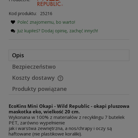
Kod produktu:
25216
Poleć znajomemu, bo warto!
Już kupiłeś? Dodaj opinię, zachęć innych!
Opis
Bezpieczeństwo
Koszty dostawy
Cena nie zawiera ewentualnych kosztów płatności
Produkty powiązane
EcoKins Mini Okapi - Wild Republic - okapi pluszowa
maskotka eko, wielkość 20 cm.
Wykonana w 100% z materiałów z recyklingu 7 butelek
PET, zarówno wypełnienie
jak i warstwa zewnętrzna, a nos/chrapy i oczy są
haftowane (nie plastikowe koraliki).