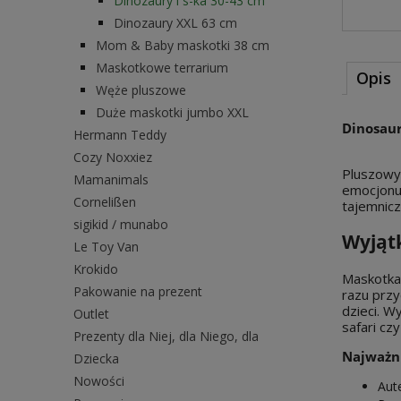
Dinozaury i s-ka 30-43 cm
Dinozaury XXL 63 cm
Mom & Baby maskotki 38 cm
Maskotkowe terrarium
Opis
Węże pluszowe
Duże maskotki jumbo XXL
Dinosaur
Hermann Teddy
Cozy Noxxiez
Pluszowy 
Mamanimals
emocjonu
Cornelißen
tajemnicz
sigikid / munabo
Wyjąt
Le Toy Van
Krokido
Maskotka 
Pakowanie na prezent
razu przy
dzieci. W
Outlet
safari czy
Prezenty dla Niej, dla Niego, dla
Najważni
Dziecka
Nowości
Aut