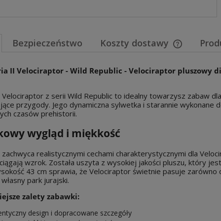
Bezpieczeństwo
Koszty dostawy
Prod
Cena nie za
ia II Velociraptor - Wild Republic - Velociraptor pluszowy 
płatności
Velociraptor z serii Wild Republic to idealny towarzysz zabaw dla
jące przygody. Jego dynamiczna sylwetka i starannie wykonane 
ych czasów prehistorii.
kowy wygląd i miękkość
zachwyca realistycznymi cechami charakterystycznymi dla Velocir
ciągają wzrok. Została uszyta z wysokiej jakości pluszu, który je
ysokość 43 cm sprawia, że Velociraptor świetnie pasuje zarówno 
 własny park jurajski.
ejsze zalety zabawki:
entyczny design i dopracowane szczegóły