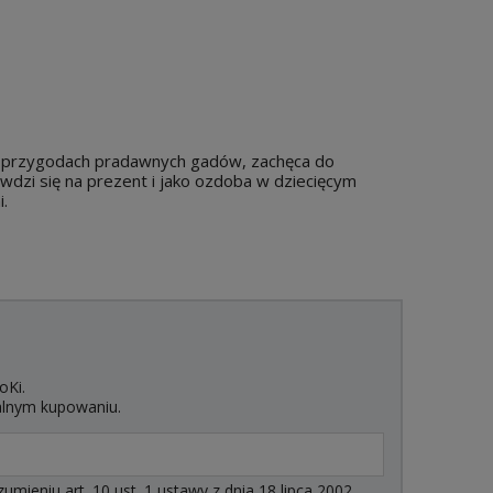
 o przygodach pradawnych gadów, zachęca do
wdzi się na prezent i jako ozdoba w dziecięcym
.
oKi.
alnym kupowaniu.
ieniu art. 10 ust. 1 ustawy z dnia 18 lipca 2002