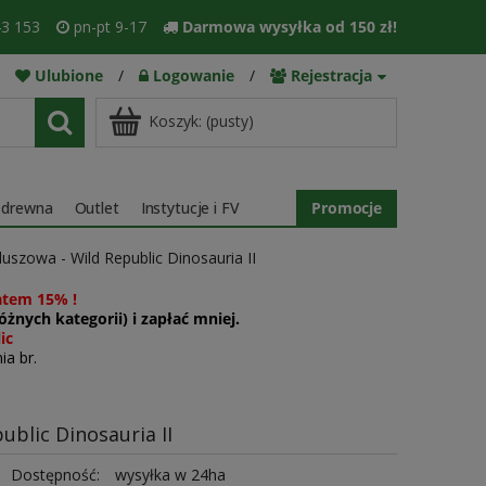
3 153
pn-pt 9-17
Darmowa wysyłka od 150 zł!
Ulubione
/
Logowanie
/
Rejestracja
Koszyk:
(pusty)
 drewna
Outlet
Instytucje i FV
Promocje
uszowa - Wild Republic Dinosauria II
atem 15% !
żnych kategorii) i zapłać mniej.
ic
ia br.
blic Dinosauria II
Dostępność:
wysyłka w 24ha