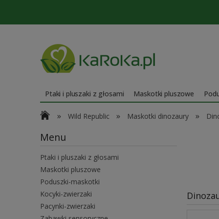
Ptaki i pluszaki z głosami
Maskotki pluszowe
Podu
»
»
»
Wild Republic
Maskotki dinozaury
Din
Menu
Ptaki i pluszaki z głosami
Maskotki pluszowe
Poduszki-maskotki
Kocyki-zwierzaki
Dinozau
Pacynki-zwierzaki
Zabawki sensoryczne