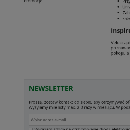
Promocje
Prz
Uni
Zab
Łat
Inspi
Velocira
poznawani
pokoju, a
NEWSLETTER
Proszę, zostaw kontakt do siebie, aby otrzymywać of
Wysyłamy miłe listy max. 2-3 razy w miesiącu. W po
Wyrażam zgodę na otrzymywanie drogą elektroniczn