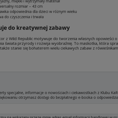
yjazny, miękki i wytrzymały materiał
wersalny rozmiar – 43 cm
awka odpowiednia dla dzieci w różnym wieku
wa do czyszczenia i trwała
ruje do kreatywnej zabawy
ptor z Wild Republic motywuje do tworzenia własnych opowieści
a świata przyrody i rozwija wyobraźnię. To maskotka, która spra
 także stanie się bohaterem wielu ciekawych zabaw z rówieśnikami
erty specjalne, informacje o nowościach i ciekawostkach z Klubu KaR
dziękowaniu otrzymasz dostęp do bezpłatnego e-booka o odpowiedzi
ą na wskazany przeze mnie adres email informacji handlowej w rozum