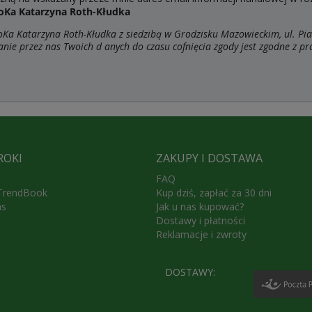
oKa Katarzyna Roth-Kłudka
a Katarzyna Roth-Kłudka z siedzibą w Grodzisku Mazowieckim, ul. Pia
anie przez nas Twoich d
anych do czasu cofnięcia zgody jest zgodne z p
ROKI
ZAKUPY I DOSTAWA
FAQ
 TrendBook
Kup dziś, zapłać za 30 dni
as
Jak u nas kupować?
Dostawy i płatności
Reklamacje i zwroty
DOSTAWY: