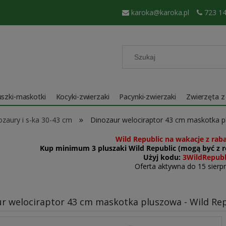
karoka@karoka.pl
723 14
szki-maskotki
Kocyki-zwierzaki
Pacynki-zwierzaki
Zwierzęta z
»
ozaury i s-ka 30-43 cm
Dinozaur welociraptor 43 cm maskotka pl
Wild Republic na wakacje z rab
Kup minimum 3 pluszaki Wild Republic (mogą być z ró
Użyj kodu:
3WildRepubl
Oferta aktywna do 15 sierpn
r welociraptor 43 cm maskotka pluszowa - Wild Repu