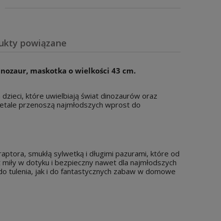
ukty powiązane
wiera ewentualnych kosztów
dinozaur, maskotka o wielkości 43 cm.
 dzieci, które uwielbiają świat dinozaurów oraz
detale przenoszą najmłodszych wprost do
aptora, smukłą sylwetką i długimi pazurami, które od
st miły w dotyku i bezpieczny nawet dla najmłodszych
do tulenia, jak i do fantastycznych zabaw w domowe