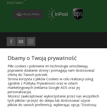
DOSTAWY:
Biuro prasowe obsługuje
Dbamy o Twoją prywatność
Treści znajdujące się na stronie sklepu KaRoKa.pl są jego własnością.
Zgodnie z ustawą z 4.02.1994 4. o prawie autorskim i prawach
Pliki cookies i pokrewne im technologie umożliwiają
pokrewnych (Dz. U. z 1994 r. Nr 24, poz. 83, sprost. Dz.U. 94 nr 43 poz.
poprawne działanie strony i pomagają nam dostosować
170) kopiowanie, powielanie i rozpowszechnianie w całości lub części
ofertę do Twoich potrzeb.
przedstawionych treści wymaga zgody autora i podania źródła.
Strona korzysta z plików Cookies w celu realizacji usług
zgodnie z Polityką Prywatności oraz w celach
Użytkowanie sklepu oznacza zgodę na wykorzystywanie plików cookies.
marketingowych (reklama Google ADS oraz jej
Szczegółowe informacje w
Polityce prywatności
.
personalizacja).
KaRoKa Katarzyna Roth-Kłudka
, 05-825 Grodzisk Mazowiecki, ul.
Możesz zaakceptować wykorzystanie przez nas wszystkich
Piaszczysta 6,
tych plików i przejść do sklepu lub dostosować użycie
tel. w sprawie zamówień - do sklepu
723 143 153, pn-pt, godz. 9-17;
plików do swoich preferencji, wybierając opcję "Dostosuj
e-mail:
karoka@karoka.pl
, NIP 952-107-70-85, Regon 015651496