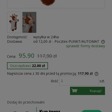
Dostępność:
wysyłka w 24ha
Dostawa:
od 12,00 zł
- Pocztex PUNKT/AUTOMAT
sprawdź formy dostawy
Cena nie zawiera ewentualnych kosztów płatności
95.90
117,90 zł
Cena:
Oszczędzasz
22,00 zł
Najniższa cena z 30 dni przed tą promocją:
117,90 zł
Jeżeli p
ilość
szt.
30 dni, 
momentu
Kupuję!
sprzeda
Dodaj do przechowalni