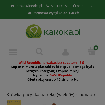
karoka@karoka.pl
723 143 153
pn-pt 9-17
Darmowa wysyłka od 150 zł!
Wild Republic na wakacje z rabatem 15% !
Kup minimum 3 pluszaki Wild Republic (mogą być z
różnych kategorii) i zapłać mniej.
Użyj kodu:
3WildRepublic
Oferta aktywna do 15 sierpnia br.
Krówka pacynka na rękę (wiek 0+) - munabo
PROMOCJA