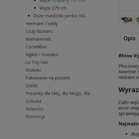
Węże i mureny 137 cm
Węże 279 cm
Duże maskotki jumbo XXL
Hermann Teddy
Cozy Noxxiez
Opis
Mamanimals
Cornelißen
sigikid / munabo
Rhino Vi
Le Toy Van
Pluszowy 
Krokido
świetnie 
niebanicz
Pakowanie na prezent
Outlet
Wyrazi
Prezenty dla Niej, dla Niego, dla
Dziecka
Ciało węż
wzór insp
Nowości
sprawiają
Promocje
Najważni
dług