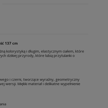
wiera ewentualnych kosztów
ość 137 cm
ną kolorystyką i długim, elastycznym ciałem, które
h dzikiej przyrody, które lubią przytulanki o
owego i czerni, tworzące wyraźny, geometryczny
 wersji. Miękki materiał i delikatne wypełnienie
dania