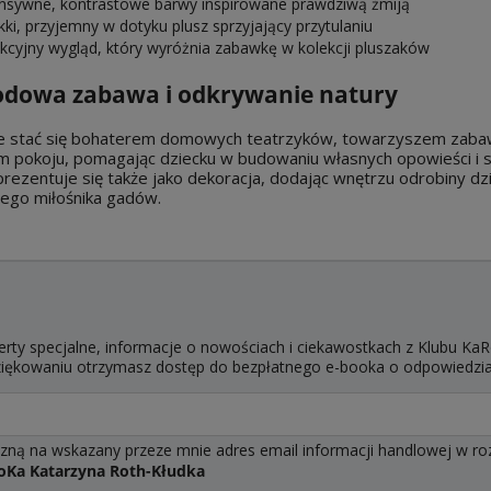
ensywne, kontrastowe barwy inspirowane prawdziwą żmiją
kki, przyjemny w dotyku plusz sprzyjający przytulaniu
akcyjny wygląd, który wyróżnia zabawkę w kolekcji pluszaków
odowa zabawa i odkrywanie natury
 stać się bohaterem domowych teatrzyków, towarzyszem zabaw 
m pokoju, pomagając dziecku w budowaniu własnych opowieści i s
prezentuje się także jako dekoracja, dodając wnętrzu odrobiny d
łego miłośnika gadów.
erty specjalne, informacje o nowościach i ciekawostkach z Klubu KaR
dziękowaniu otrzymasz dostęp do bezpłatnego e-booka o odpowiedzi
ą na wskazany przeze mnie adres email informacji handlowej w rozum
oKa Katarzyna Roth-Kłudka