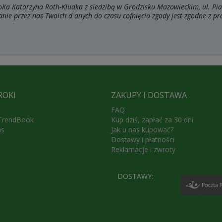
a Katarzyna Roth-Kłudka z siedzibą w Grodzisku Mazowieckim, ul. Pia
anie przez nas Twoich d
anych do czasu cofnięcia zgody jest zgodne z p
ROKI
ZAKUPY I DOSTAWA
FAQ
 TrendBook
Kup dziś, zapłać za 30 dni
as
Jak u nas kupować?
Dostawy i płatności
Reklamacje i zwroty
DOSTAWY: