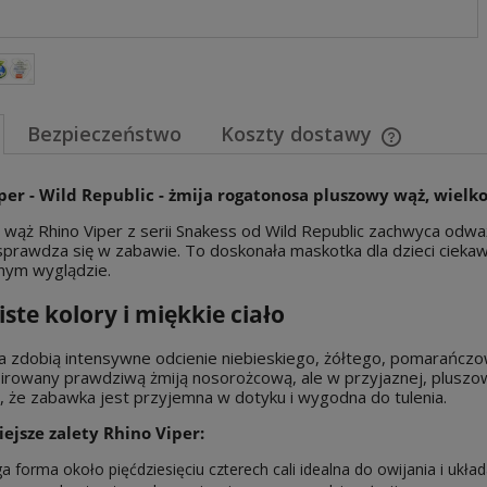
Bezpieczeństwo
Koszty dostawy
Cena nie za
per - Wild Republic - żmija rogatonosa pluszowy wąż, wielk
płatności
wąż Rhino Viper z serii Snakess od Wild Republic zachwyca odważ
sprawdza się w zabawie. To doskonała maskotka dla dzieci ciekawyc
nym wyglądzie.
ste kolory i miękkie ciało
a zdobią intensywne odcienie niebieskiego, żółtego, pomarańcz
irowany prawdziwą żmiją nosorożcową, ale w przyjaznej, pluszowej
, że zabawka jest przyjemna w dotyku i wygodna do tulenia.
ejsze zalety Rhino Viper:
a forma około pięćdziesięciu czterech cali idealna do owijania i ukła