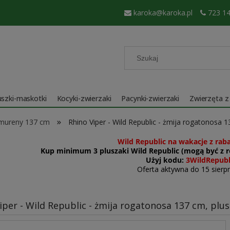
karoka@karoka.pl
723 14
szki-maskotki
Kocyki-zwierzaki
Pacynki-zwierzaki
Zwierzęta z
»
 mureny 137 cm
Rhino Viper - Wild Republic - żmija rogatonosa
Wild Republic na wakacje z rab
Kup minimum 3 pluszaki Wild Republic (mogą być z ró
Użyj kodu:
3WildRepubl
Oferta aktywna do 15 sierpn
iper - Wild Republic - żmija rogatonosa 137 cm, plu