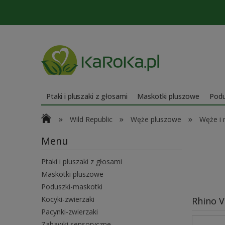
Ptaki i pluszaki z głosami
Maskotki pluszowe
Podu
»
»
»
Wild Republic
Węże pluszowe
Węże i
Menu
Ptaki i pluszaki z głosami
Maskotki pluszowe
Poduszki-maskotki
Kocyki-zwierzaki
Rhino V
Pacynki-zwierzaki
Zabawki sensoryczne