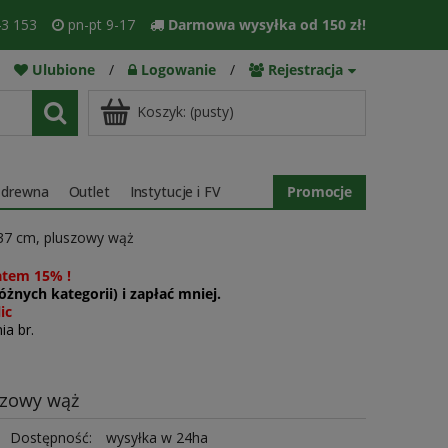
3 153
pn-pt 9-17
Darmowa wysyłka od 150 zł!
Ulubione
/
Logowanie
/
Rejestracja
Koszyk:
(pusty)
 drewna
Outlet
Instytucje i FV
Promocje
 137 cm, pluszowy wąż
atem 15% !
żnych kategorii) i zapłać mniej.
ic
ia br.
szowy wąż
Dostępność:
wysyłka w 24ha