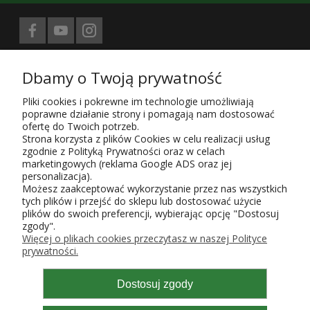
Biuro prasowe obsługuje
Dbamy o Twoją prywatność
Treści znajdujące się na stronie sklepu KaRoKa.pl są jego własnością.
Zgodnie z ustawą z 4.02.1994 4. o prawie autorskim i prawach
Pliki cookies i pokrewne im technologie umożliwiają
pokrewnych (Dz. U. z 1994 r. Nr 24, poz. 83, sprost. Dz.U. 94 nr 43 poz.
poprawne działanie strony i pomagają nam dostosować
170) kopiowanie, powielanie i rozpowszechnianie w całości lub części
ofertę do Twoich potrzeb.
przedstawionych treści wymaga zgody autora i podania źródła.
Strona korzysta z plików Cookies w celu realizacji usług
zgodnie z Polityką Prywatności oraz w celach
Użytkowanie sklepu oznacza zgodę na wykorzystywanie plików cookies.
marketingowych (reklama Google ADS oraz jej
Szczegółowe informacje w
Polityce prywatności
.
personalizacja).
KaRoKa Katarzyna Roth-Kłudka
, 05-825 Grodzisk Mazowiecki, ul.
Możesz zaakceptować wykorzystanie przez nas wszystkich
Piaszczysta 6,
tych plików i przejść do sklepu lub dostosować użycie
tel. w sprawie zamówień - do sklepu
723 143 153, pn-pt, godz. 9-17;
plików do swoich preferencji, wybierając opcję "Dostosuj
e-mail:
karoka@karoka.pl
, NIP 952-107-70-85, Regon 015651496
Wpisu do ewidencji działalności gospodarczej, prowadzonej przez
zgody".
Burmistrza Gminy Grodzisk Maz. dokonano w roku 2004 pod numerem
Więcej o plikach cookies przeczytasz w naszej Polityce
9487. Zgłoszenie zbioru danych do GIODO uzyskało poświadczony
prywatności.
identyfikator: 18003/2013.
Nr konta:
PKO BP 73 1020 1055 0000 9102 0199 9325
Dostosuj zgody