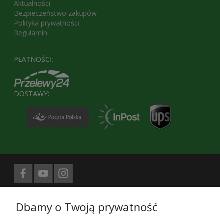
Aktualności
Bezpieczeństwo zakupów
Polityka prywatności
Regulamin
PŁATNOŚCI:
DOSTAWY:
Biuro prasowe obsługuje
Dbamy o Twoją prywatność
Treści znajdujące się na stronie sklepu KaRoKa.pl są jego własnością.