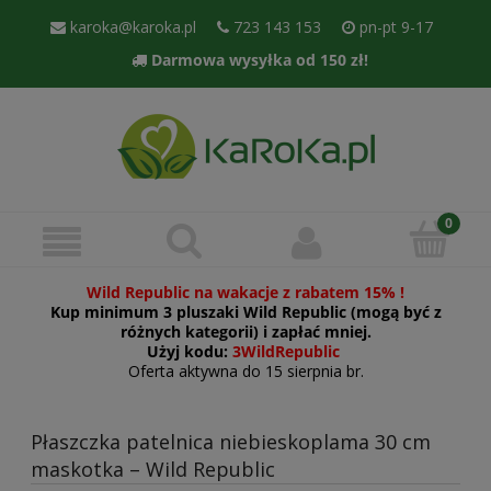
karoka@karoka.pl
723 143 153
pn-pt 9-17
Darmowa wysyłka od 150 zł!
Wild Republic na wakacje z rabatem 15% !
Kup minimum 3 pluszaki Wild Republic (mogą być z
różnych kategorii) i zapłać mniej.
Użyj kodu:
3WildRepublic
Oferta aktywna do 15 sierpnia br.
Płaszczka patelnica niebieskoplama 30 cm
maskotka – Wild Republic