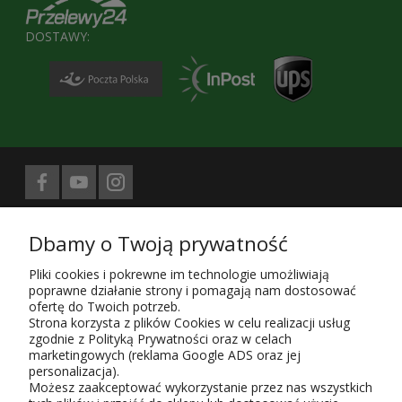
DOSTAWY:
Biuro prasowe obsługuje
Dbamy o Twoją prywatność
Treści znajdujące się na stronie sklepu KaRoKa.pl są jego własnością.
Zgodnie z ustawą z 4.02.1994 4. o prawie autorskim i prawach
Pliki cookies i pokrewne im technologie umożliwiają
pokrewnych (Dz. U. z 1994 r. Nr 24, poz. 83, sprost. Dz.U. 94 nr 43 poz.
poprawne działanie strony i pomagają nam dostosować
170) kopiowanie, powielanie i rozpowszechnianie w całości lub części
ofertę do Twoich potrzeb.
przedstawionych treści wymaga zgody autora i podania źródła.
Strona korzysta z plików Cookies w celu realizacji usług
zgodnie z Polityką Prywatności oraz w celach
Użytkowanie sklepu oznacza zgodę na wykorzystywanie plików cookies.
marketingowych (reklama Google ADS oraz jej
Szczegółowe informacje w
Polityce prywatności
.
personalizacja).
KaRoKa Katarzyna Roth-Kłudka
, 05-825 Grodzisk Mazowiecki, ul.
Możesz zaakceptować wykorzystanie przez nas wszystkich
Piaszczysta 6,