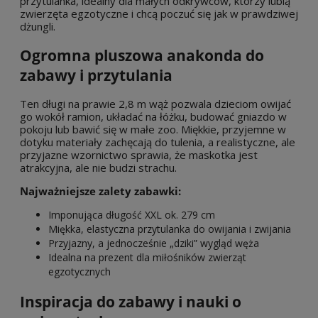
przytulanka, idealny dla małych odkrywców, którzy lubią
zwierzęta egzotyczne i chcą poczuć się jak w prawdziwej
dżungli.
Ogromna pluszowa anakonda do
zabawy i przytulania
Ten długi na prawie 2,8 m wąż pozwala dzieciom owijać
go wokół ramion, układać na łóżku, budować gniazdo w
pokoju lub bawić się w małe zoo. Miękkie, przyjemne w
dotyku materiały zachęcają do tulenia, a realistyczne, ale
przyjazne wzornictwo sprawia, że maskotka jest
atrakcyjna, ale nie budzi strachu.
Najważniejsze zalety zabawki:
Imponująca długość XXL ok. 279 cm
Miękka, elastyczna przytulanka do owijania i zwijania
Przyjazny, a jednocześnie „dziki” wygląd węża
Idealna na prezent dla miłośników zwierząt
egzotycznych
Inspiracja do zabawy i nauki o