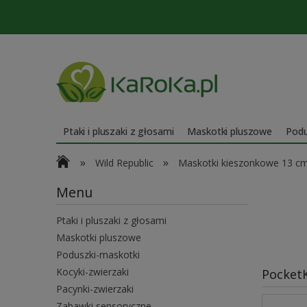
Ptaki i pluszaki z głosami
Maskotki pluszowe
Podu
»
»
Wild Republic
Maskotki kieszonkowe 13 c
Menu
Ptaki i pluszaki z głosami
Maskotki pluszowe
Poduszki-maskotki
Kocyki-zwierzaki
PocketK
Pacynki-zwierzaki
Zabawki sensoryczne