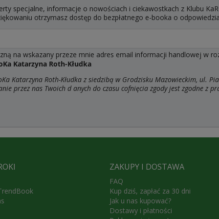
erty specjalne, informacje o nowościach i ciekawostkach z Klubu KaR
dziękowaniu otrzymasz dostęp do bezpłatnego e-booka o odpowiedzi
ą na wskazany przeze mnie adres email informacji handlowej w rozum
oKa Katarzyna Roth-Kłudka
a Katarzyna Roth-Kłudka z siedzibą w Grodzisku Mazowieckim, ul. Pia
anie przez nas Twoich d
anych do czasu cofnięcia zgody jest zgodne z p
ROKI
ZAKUPY I DOSTAWA
FAQ
 TrendBook
Kup dziś, zapłać za 30 dni
as
Jak u nas kupować?
Dostawy i płatności