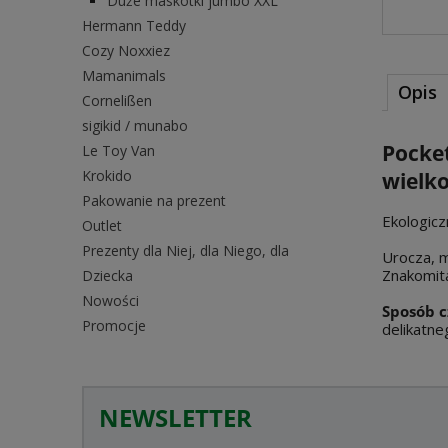
Duże maskotki jumbo XXL
Hermann Teddy
Cozy Noxxiez
Mamanimals
Opis
Cornelißen
sigikid / munabo
Pocke
Le Toy Van
Krokido
wielk
Pakowanie na prezent
Ekologicz
Outlet
Prezenty dla Niej, dla Niego, dla
Urocza, m
Znakomita
Dziecka
Nowości
Sposób c
Promocje
delikatne
NEWSLETTER