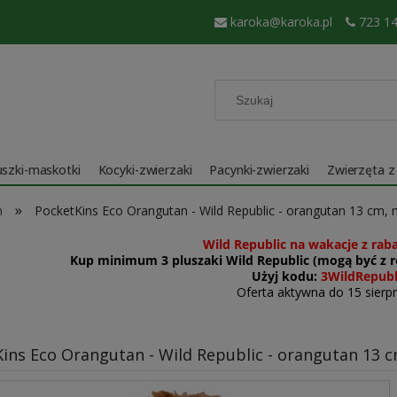
karoka@karoka.pl
723 14
szki-maskotki
Kocyki-zwierzaki
Pacynki-zwierzaki
Zwierzęta z
»
m
PocketKins Eco Orangutan - Wild Republic - orangutan 13 cm
Wild Republic na wakacje z rab
Kup minimum 3 pluszaki Wild Republic (mogą być z ró
Użyj kodu:
3WildRepubl
Oferta aktywna do 15 sierpn
ins Eco Orangutan - Wild Republic - orangutan 13