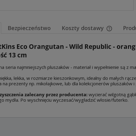
Bezpieczeństwo
Koszty dostawy
Prod
Cena nie za
tKins Eco Orangutan - Wild Republic - ora
płatności
ość 13 cm
na seria najmniejszych pluszaków - materiał i wypełnienie są z m
iękka, lekka, w rozmiarze kieszonkowym, idealny do małych rączek
 na prezenty np. mikołajkowe, lub dla kolekcjonerów pluszaków i 
zyszczenia zalecany przez producenta:
wycierać wilgotną gąbką
go mydła. Po wyschnięciu wyczesać/wygładzić włosie/futerko.