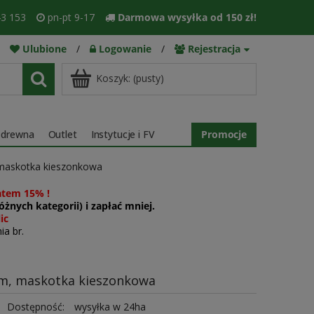
3 153
pn-pt 9-17
Darmowa wysyłka od 150 zł!
Ulubione
/
Logowanie
/
Rejestracja
Koszyk:
(pusty)
 drewna
Outlet
Instytucje i FV
Promocje
, maskotka kieszonkowa
atem 15% !
żnych kategorii) i zapłać mniej.
ic
ia br.
 cm, maskotka kieszonkowa
Dostępność:
wysyłka w 24ha