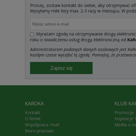
Proszę, zostaw kontakt do siebie, aby otrzymywać of
Wysyłamy miłe listy max. 2-3 razy w miesiącu. W po
Wyrażam zgodę na otrzymywanie drogą elektroniczn
roku o świadczeniu usług drogą elektroniczną od
KaR
Administratorem podanych danych osobowych jest KaRoK
każdym czasie wycofać tę zgodę. Pamiętaj, że przetwarz
Zapisz się
KAROKA
KLUB KA
Kontakt
Promocje
O firmie
Inspiracje
Współpraca i hurt
Media o n
Biuro prasowe