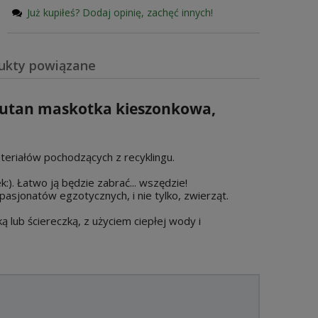
Już kupiłeś? Dodaj opinię, zachęć innych!
ukty powiązane
wiera ewentualnych kosztów
ngutan maskotka kieszonkowa,
ateriałów pochodzących z recyklingu.
:). Łatwo ją będzie zabrać... wszędzie!
pasjonatów egzotycznych, i nie tylko, zwierząt.
 lub ściereczką, z użyciem ciepłej wody i