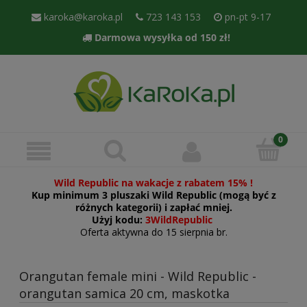
karoka@karoka.pl
723 143 153
pn-pt 9-17
Darmowa wysyłka od 150 zł!
Wild Republic na wakacje z rabatem 15% !
Kup minimum 3 pluszaki Wild Republic (mogą być z
różnych kategorii) i zapłać mniej.
Użyj kodu:
3WildRepublic
Oferta aktywna do 15 sierpnia br.
Orangutan female mini - Wild Republic -
orangutan samica 20 cm, maskotka