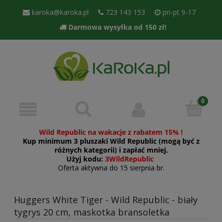
karoka@karoka.pl
723 143 153
pn-pt 9-17
Darmowa wysyłka od 150 zł!
Wild Republic na wakacje z rabatem 15% !
Kup minimum 3 pluszaki Wild Republic (mogą być z
różnych kategorii) i zapłać mniej.
Użyj kodu:
3WildRepublic
Oferta aktywna do 15 sierpnia br.
Huggers White Tiger - Wild Republic - biały
tygrys 20 cm, maskotka bransoletka