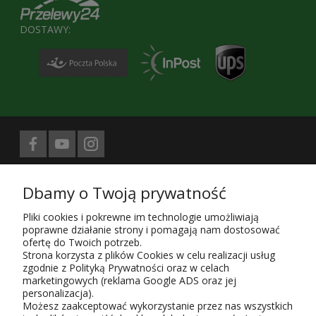
DOSTAWY:
Biuro prasowe obsługuje
Dbamy o Twoją prywatność
Treści znajdujące się na stronie sklepu KaRoKa.pl są jego własnością.
Zgodnie z ustawą z 4.02.1994 4. o prawie autorskim i prawach
Pliki cookies i pokrewne im technologie umożliwiają
pokrewnych (Dz. U. z 1994 r. Nr 24, poz. 83, sprost. Dz.U. 94 nr 43 poz.
poprawne działanie strony i pomagają nam dostosować
170) kopiowanie, powielanie i rozpowszechnianie w całości lub części
ofertę do Twoich potrzeb.
przedstawionych treści wymaga zgody autora i podania źródła.
Strona korzysta z plików Cookies w celu realizacji usług
zgodnie z Polityką Prywatności oraz w celach
Użytkowanie sklepu oznacza zgodę na wykorzystywanie plików cookies.
marketingowych (reklama Google ADS oraz jej
Szczegółowe informacje w
Polityce prywatności
.
personalizacja).
KaRoKa Katarzyna Roth-Kłudka
, 05-825 Grodzisk Mazowiecki, ul.
Możesz zaakceptować wykorzystanie przez nas wszystkich
Piaszczysta 6,