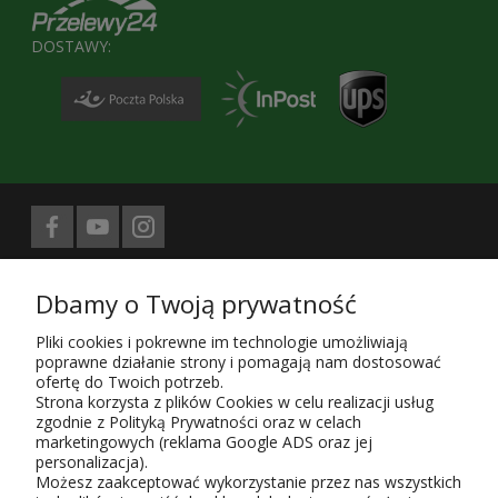
DOSTAWY:
Biuro prasowe obsługuje
Dbamy o Twoją prywatność
Treści znajdujące się na stronie sklepu KaRoKa.pl są jego własnością.
Zgodnie z ustawą z 4.02.1994 4. o prawie autorskim i prawach
Pliki cookies i pokrewne im technologie umożliwiają
pokrewnych (Dz. U. z 1994 r. Nr 24, poz. 83, sprost. Dz.U. 94 nr 43 poz.
poprawne działanie strony i pomagają nam dostosować
170) kopiowanie, powielanie i rozpowszechnianie w całości lub części
ofertę do Twoich potrzeb.
przedstawionych treści wymaga zgody autora i podania źródła.
Strona korzysta z plików Cookies w celu realizacji usług
zgodnie z Polityką Prywatności oraz w celach
Użytkowanie sklepu oznacza zgodę na wykorzystywanie plików cookies.
marketingowych (reklama Google ADS oraz jej
Szczegółowe informacje w
Polityce prywatności
.
personalizacja).
KaRoKa Katarzyna Roth-Kłudka
, 05-825 Grodzisk Mazowiecki, ul.
Możesz zaakceptować wykorzystanie przez nas wszystkich
Piaszczysta 6,