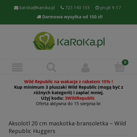
karoka@karoka.pl
723 143 153
pn-pt 9-17
Darmowa wysyłka od 150 zł!
Wild Republic na wakacje z rabatem 15% !
Kup minimum 3 pluszaki Wild Republic (mogą być z
różnych kategorii) i zapłać mniej.
Użyj kodu:
3WildRepublic
Oferta aktywna do 15 sierpnia br.
Aksolotl 20 cm maskotka-bransoletka – Wild
Republic Huggers