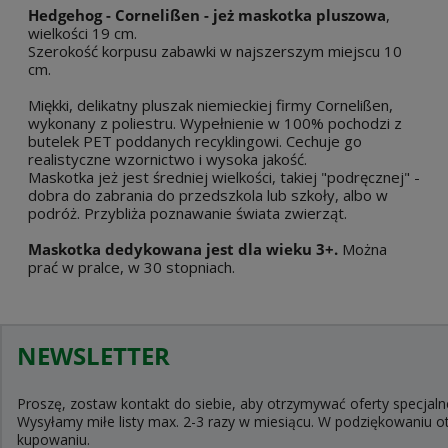
Hedgehog - Cornelißen - jeż maskotka pluszowa
,
wielkości 19 cm.
Szerokość korpusu zabawki w najszerszym miejscu 10
cm.
Miękki, delikatny pluszak niemieckiej firmy Cornelißen,
wykonany z poliestru. Wypełnienie w 100% pochodzi z
butelek PET poddanych recyklingowi. Cechuje go
realistyczne wzornictwo i wysoka jakość.
Maskotka jeż jest średniej wielkości, takiej "podręcznej" -
dobra do zabrania do przedszkola lub szkoły, albo w
podróż. Przybliża poznawanie świata zwierząt.
Maskotka dedykowana jest dla wieku 3+.
Można
prać w pralce, w 30 stopniach.
NEWSLETTER
Proszę, zostaw kontakt do siebie, aby otrzymywać oferty specjaln
Wysyłamy miłe listy max. 2-3 razy w miesiącu. W podziękowaniu
kupowaniu.