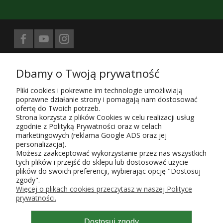
Biuro prasowe obsługuje
Dbamy o Twoją prywatność
Treści znajdujące się na stronie sklepu KaRoKa.pl są jego własnością.
Zgodnie z ustawą z 4.02.1994 4. o prawie autorskim i prawach
Pliki cookies i pokrewne im technologie umożliwiają
pokrewnych (Dz. U. z 1994 r. Nr 24, poz. 83, sprost. Dz.U. 94 nr 43 poz.
poprawne działanie strony i pomagają nam dostosować
170) kopiowanie, powielanie i rozpowszechnianie w całości lub części
ofertę do Twoich potrzeb.
przedstawionych treści wymaga zgody autora i podania źródła.
Strona korzysta z plików Cookies w celu realizacji usług
zgodnie z Polityką Prywatności oraz w celach
Użytkowanie sklepu oznacza zgodę na wykorzystywanie plików cookies.
marketingowych (reklama Google ADS oraz jej
Szczegółowe informacje w
Polityce prywatności
.
personalizacja).
KaRoKa Katarzyna Roth-Kłudka
, 05-825 Grodzisk Mazowiecki, ul.
Możesz zaakceptować wykorzystanie przez nas wszystkich
Piaszczysta 6,
tych plików i przejść do sklepu lub dostosować użycie
tel. w sprawie zamówień - do sklepu
723 143 153, pn-pt, godz. 9-17;
plików do swoich preferencji, wybierając opcję "Dostosuj
e-mail:
karoka@karoka.pl
, NIP 952-107-70-85, Regon 015651496
Wpisu do ewidencji działalności gospodarczej, prowadzonej przez
zgody".
Burmistrza Gminy Grodzisk Maz. dokonano w roku 2004 pod numerem
Więcej o plikach cookies przeczytasz w naszej Polityce
9487. Zgłoszenie zbioru danych do GIODO uzyskało poświadczony
prywatności.
identyfikator: 18003/2013.
Nr konta:
PKO BP 73 1020 1055 0000 9102 0199 9325
Dostosuj zgody