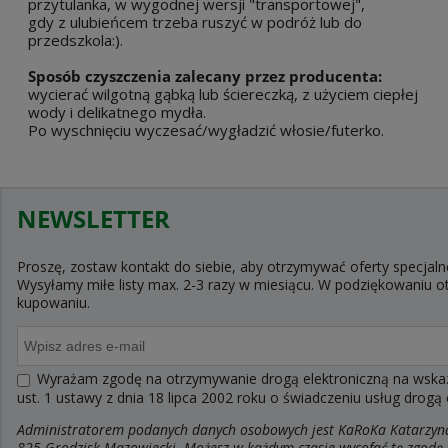
przytulanka, w wygodnej wersji "transportowej",
gdy z ulubieńcem trzeba ruszyć w podróż lub do
przedszkola:).
Sposób czyszczenia zalecany przez producenta:
wycierać wilgotną gąbką lub ściereczką, z użyciem ciepłej
wody i delikatnego mydła.
Po wyschnięciu wyczesać/wygładzić włosie/futerko.
NEWSLETTER
Proszę, zostaw kontakt do siebie, aby otrzymywać oferty specjaln
Wysyłamy miłe listy max. 2-3 razy w miesiącu. W podziękowaniu
kupowaniu.
Wyrażam zgodę na otrzymywanie drogą elektroniczną na wskaza
ust. 1 ustawy z dnia 18 lipca 2002 roku o świadczeniu usług drogą
Administratorem podanych danych osobowych jest KaRoKa Katarzyna R
825 Grodzisk Mazowiecki. Możesz w każdym czasie wycofać tę zgodę.