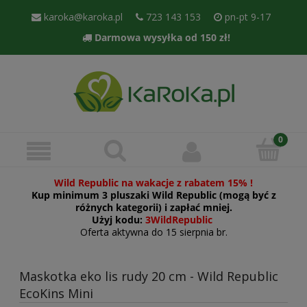
karoka@karoka.pl
723 143 153
pn-pt 9-17
Darmowa wysyłka od 150 zł!
Wild Republic na wakacje z rabatem 15% !
Kup minimum 3 pluszaki Wild Republic (mogą być z
różnych kategorii) i zapłać mniej.
Użyj kodu:
3WildRepublic
Oferta aktywna do 15 sierpnia br.
Maskotka eko lis rudy 20 cm - Wild Republic
EcoKins Mini