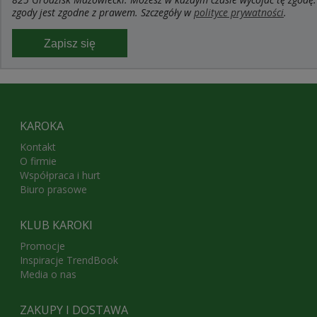
zgody jest zgodne z prawem. Szczegóły w
polityce prywatności
.
Zapisz się
KAROKA
Kontakt
O firmie
Współpraca i hurt
Biuro prasowe
KLUB KAROKI
Promocje
Inspiracje TrendBook
Media o nas
ZAKUPY I DOSTAWA