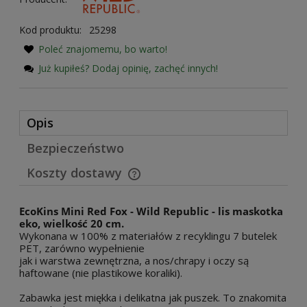
Kod produktu:
25298
Poleć znajomemu, bo warto!
Już kupiłeś? Dodaj opinię, zachęć innych!
Opis
Bezpieczeństwo
Koszty dostawy
Cena nie zawiera ewentualnych kosztów płatności
EcoKins Mini Red Fox - Wild Republic - lis maskotka
eko, wielkość 20 cm.
Wykonana w 100% z materiałów z recyklingu 7 butelek
PET, zarówno wypełnienie
jak i warstwa zewnętrzna, a nos/chrapy i oczy są
haftowane (nie plastikowe koraliki).
Zabawka jest miękka i delikatna jak puszek. To znakomita