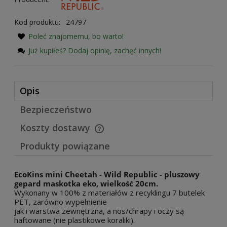
Kod produktu:
24797
Poleć znajomemu, bo warto!
Już kupiłeś? Dodaj opinię, zachęć innych!
Opis
Bezpieczeństwo
Koszty dostawy
Cena nie zawiera ewentualnych kosztów płatności
Produkty powiązane
EcoKins
mini Cheetah - Wild Republic - pluszowy
gepard maskotka eko, wielkość 20cm.
Wykonany w 100% z materiałów z recyklingu 7 butelek
PET, zarówno wypełnienie
jak i warstwa zewnętrzna, a nos/chrapy i oczy są
haftowane (nie plastikowe koraliki).