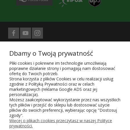
Biuro prasowe obsługuje
Dbamy o Twoją prywatność
Treści znajdujące się na stronie sklepu KaRoKa.pl są jego własnością.
Zgodnie z ustawą z 4.02.1994 4. o prawie autorskim i prawach
Pliki cookies i pokrewne im technologie umożliwiają
pokrewnych (Dz. U. z 1994 r. Nr 24, poz. 83, sprost. Dz.U. 94 nr 43 poz.
poprawne działanie strony i pomagają nam dostosować
170) kopiowanie, powielanie i rozpowszechnianie w całości lub części
ofertę do Twoich potrzeb.
przedstawionych treści wymaga zgody autora i podania źródła.
Strona korzysta z plików Cookies w celu realizacji usług
zgodnie z Polityką Prywatności oraz w celach
Użytkowanie sklepu oznacza zgodę na wykorzystywanie plików cookies.
marketingowych (reklama Google ADS oraz jej
Szczegółowe informacje w
Polityce prywatności
.
personalizacja).
KaRoKa Katarzyna Roth-Kłudka
, 05-825 Grodzisk Mazowiecki, ul.
Możesz zaakceptować wykorzystanie przez nas wszystkich
Piaszczysta 6,
tych plików i przejść do sklepu lub dostosować użycie
tel. w sprawie zamówień - do sklepu
723 143 153, pn-pt, godz. 9-17;
plików do swoich preferencji, wybierając opcję "Dostosuj
e-mail:
karoka@karoka.pl
, NIP 952-107-70-85, Regon 015651496
Wpisu do ewidencji działalności gospodarczej, prowadzonej przez
zgody".
Burmistrza Gminy Grodzisk Maz. dokonano w roku 2004 pod numerem
Więcej o plikach cookies przeczytasz w naszej Polityce
9487. Zgłoszenie zbioru danych do GIODO uzyskało poświadczony
prywatności.
identyfikator: 18003/2013.