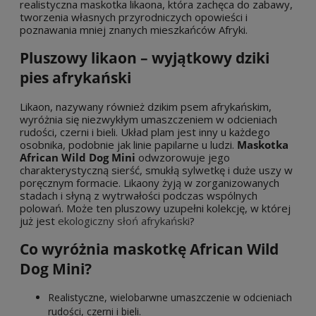
realistyczna maskotka likaona, która zachęca do zabawy,
tworzenia własnych przyrodniczych opowieści i
poznawania mniej znanych mieszkańców Afryki.
Pluszowy likaon – wyjątkowy dziki
pies afrykański
Likaon, nazywany również dzikim psem afrykańskim,
wyróżnia się niezwykłym umaszczeniem w odcieniach
rudości, czerni i bieli. Układ plam jest inny u każdego
osobnika, podobnie jak linie papilarne u ludzi.
Maskotka
African Wild Dog Mini
odwzorowuje jego
charakterystyczną sierść, smukłą sylwetkę i duże uszy w
poręcznym formacie. Likaony żyją w zorganizowanych
stadach i słyną z wytrwałości podczas wspólnych
polowań. Może ten pluszowy uzupełni kolekcję, w której
już jest
ekologiczny słoń afrykański
?
Co wyróżnia maskotkę African Wild
Dog Mini?
Realistyczne, wielobarwne umaszczenie w odcieniach
rudości, czerni i bieli.