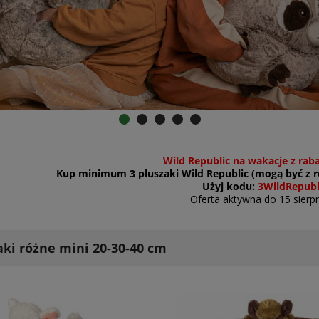
Wild Republic na wakacje z rab
Kup minimum 3 pluszaki Wild Republic (mogą być z ró
Użyj kodu:
3WildRepubl
Oferta aktywna do 15 sierpn
aki różne mini 20-30-40 cm