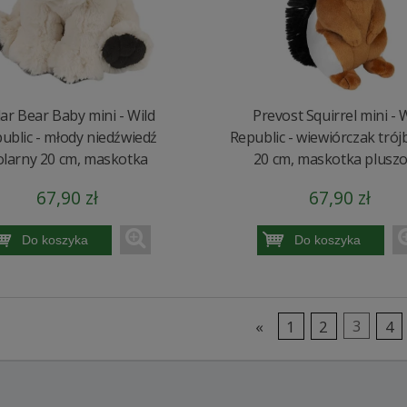
ar Bear Baby mini - Wild
Prevost Squirrel mini - 
ublic - młody niedźwiedź
Republic - wiewiórczak tró
olarny 20 cm, maskotka
20 cm, maskotka plusz
67,90 zł
67,90 zł
Do koszyka
Do koszyka
«
1
2
3
4