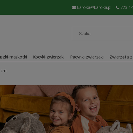
karoka@karoka.pl
723 14
szki-maskotki
Kocyki-zwierzaki
Pacynki-zwierzaki
Zwierzęta z
0 cm