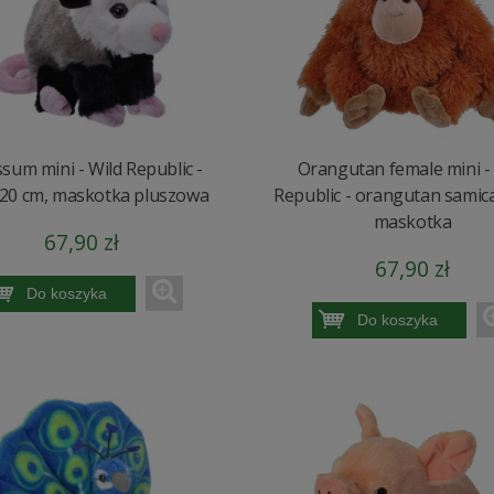
sum mini - Wild Republic -
Orangutan female mini -
20 cm, maskotka pluszowa
Republic - orangutan samica
maskotka
67,90 zł
67,90 zł
Do koszyka
Do koszyka