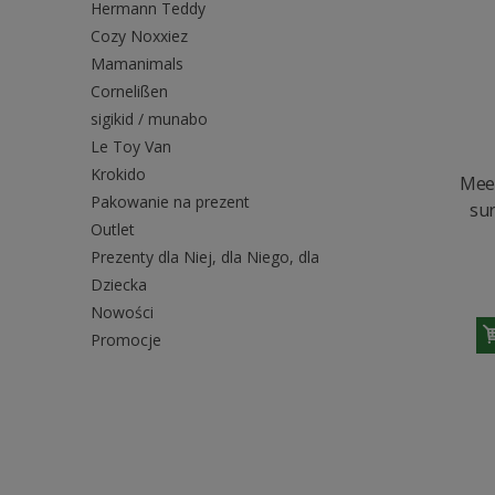
Hermann Teddy
Cozy Noxxiez
Mamanimals
Cornelißen
sigikid / munabo
Le Toy Van
Krokido
Meer
Pakowanie na prezent
su
Outlet
Prezenty dla Niej, dla Niego, dla
Dziecka
Nowości
Promocje