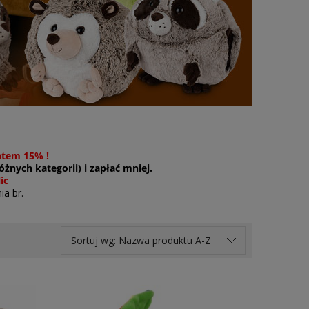
atem 15% !
żnych kategorii) i zapłać mniej.
ic
ia br.
Sortuj wg:
Nazwa produktu A-Z