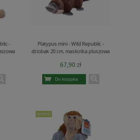
lic -
Platypus mini - Wild Republic -
luszowa
dziobak 20 cm, maskotka pluszowa
67,90 zł
Do koszyka
NOWOŚĆ