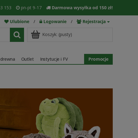
3 153
pn-pt 9-17
Darmowa wysyłka od 150 zł!
Ulubione
/
Logowanie
/
Rejestracja
Koszyk:
(pusty)
 drewna
Outlet
Instytucje i FV
Promocje