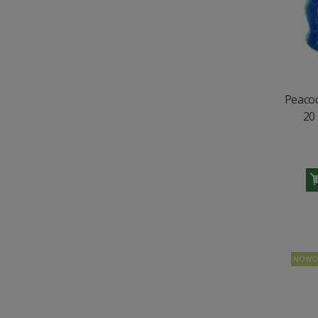
Peacoc
20
NOWO