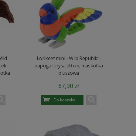
Wild
Lorikeet mini - Wild Republic -
cek
papuga lorysa 20 cm, maskotka
kotka
pluszowa
67,90 zł
Do koszyka