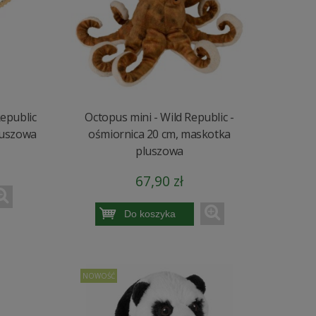
Republic
Octopus mini - Wild Republic -
luszowa
ośmiornica 20 cm, maskotka
pluszowa
67,90 zł
Do koszyka
NOWOŚĆ