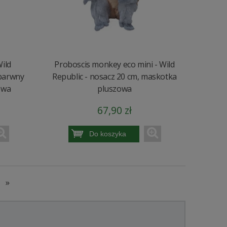
Wild
Proboscis monkey eco mini - Wild
jbarwny
Republic - nosacz 20 cm, maskotka
owa
pluszowa
67,90 zł
Do koszyka
»